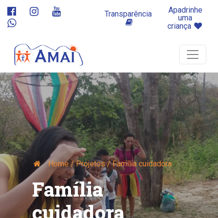
Apadrinhe
Transparência
uma
criança
Home / Projetos / Família cuidadora
Família
cuidadora